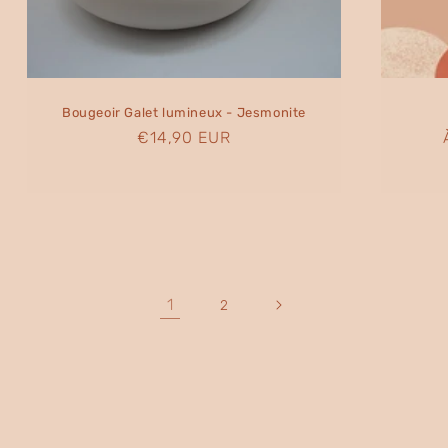
Bougeoir Galet lumineux - Jesmonite
Prix
€14,90 EUR
habituel
1
2