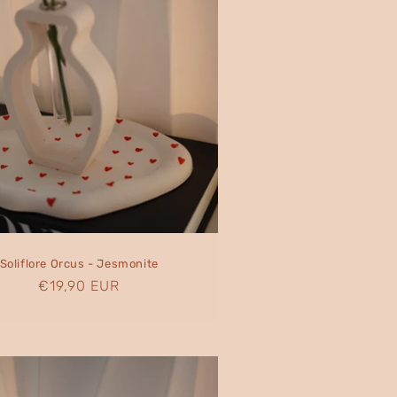
Soliflore Orcus - Jesmonite
Prix
€19,90 EUR
habituel