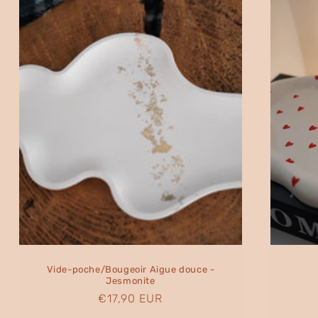
Vide-poche/Bougeoir Aigue douce -
Jesmonite
Prix
€17,90 EUR
habituel