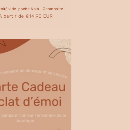
oir/ vide-poche Naia - Jesmonite
Prix
À partir de €14,90 EUR
habituel