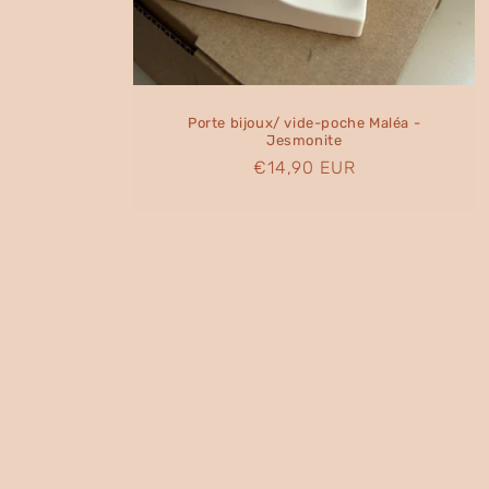
Porte bijoux/ vide-poche Maléa -
Jesmonite
Prix
€14,90 EUR
habituel