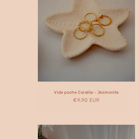
t
i
o
n
:
Vide poche Corallia - Jesmonite
Prix
€9,90 EUR
habituel