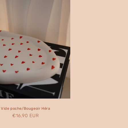
Vide poche/Bougeoir Héra
Prix
€16,90 EUR
habituel